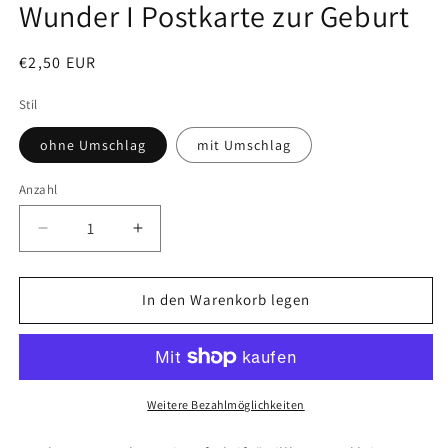
Wunder I Postkarte zur Geburt
Normaler
€2,50 EUR
Preis
Stil
ohne Umschlag
mit Umschlag
Anzahl
Verringere
Erhöhe
die
die
Menge
Menge
für
für
In den Warenkorb legen
Postkarte
Postkarte
Willkommen
Willkommen
kleines
kleines
Wunder
Wunder
I
I
Weitere Bezahlmöglichkeiten
Postkarte
Postkarte
zur
zur