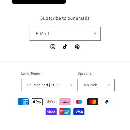
Subscribe to our emails
E-Mail
Instagram
TikTok
Pinterest
Land/Region
Sprache
Deutschland | EUR €
Deutsch
Zahlungsmethoden
© 2026,
bracelens
Impressum
AGB
Datenschutzerklärung